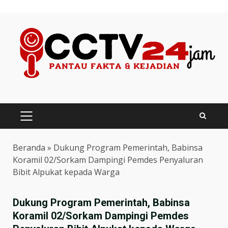
Skip
to
content
PRIMARY
MENU
Beranda
»
Dukung Program Pemerintah, Babinsa
Koramil 02/Sorkam Dampingi Pemdes Penyaluran
Bibit Alpukat kepada Warga
Dukung Program Pemerintah, Babinsa
Koramil 02/Sorkam Dampingi Pemdes