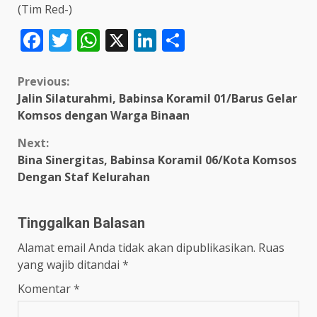
(Tim Red-)
Facebook
Twitter
WhatsApp
X
LinkedIn
Share
Continue
Previous:
Jalin Silaturahmi, Babinsa Koramil 01/Barus Gelar
Reading
Komsos dengan Warga Binaan
Next:
Bina Sinergitas, Babinsa Koramil 06/Kota Komsos
Dengan Staf Kelurahan
Tinggalkan Balasan
Alamat email Anda tidak akan dipublikasikan.
Ruas
yang wajib ditandai
*
Komentar
*