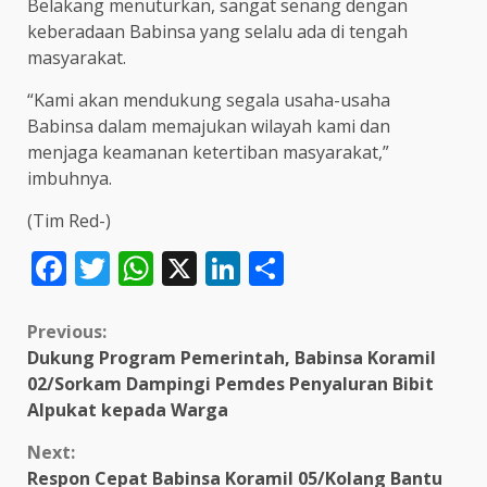
Belakang menuturkan, sangat senang dengan
keberadaan Babinsa yang selalu ada di tengah
masyarakat.
“Kami akan mendukung segala usaha-usaha
Babinsa dalam memajukan wilayah kami dan
menjaga keamanan ketertiban masyarakat,”
imbuhnya.
(Tim Red-)
Facebook
Twitter
WhatsApp
X
LinkedIn
Share
Continue
Previous:
Dukung Program Pemerintah, Babinsa Koramil
Reading
02/Sorkam Dampingi Pemdes Penyaluran Bibit
Alpukat kepada Warga
Next:
Respon Cepat Babinsa Koramil 05/Kolang Bantu