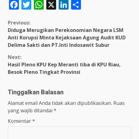
Facebook
Twitter
WhatsApp
X
LinkedIn
Share
Continue
Previous:
Diduga Merugikan Perekonomian Negara LSM
Reading
Anti Korupsi Minta Kejaksaan Agung Audit KUD
Delima Sakti dan PT.Inti Indosawit Subur
Next:
Hasil Pleno KPU Kep Meranti tiba di KPU Riau,
Besok Pleno Tingkat Provinsi
Tinggalkan Balasan
Alamat email Anda tidak akan dipublikasikan.
Ruas
yang wajib ditandai
*
Komentar
*