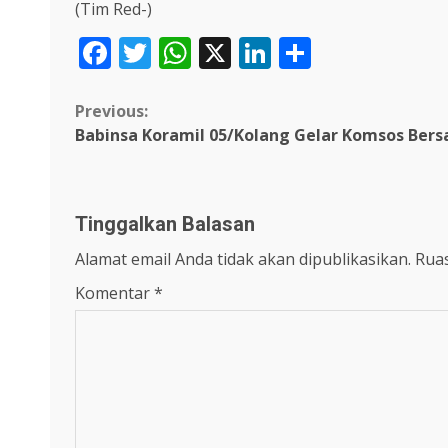
(Tim Red-)
Facebook
Twitter
WhatsApp
X
LinkedIn
Share
Continue
Previous:
Babinsa Koramil 05/Kolang Gelar Komsos Ber
Reading
Tinggalkan Balasan
Alamat email Anda tidak akan dipublikasikan.
Ruas
Komentar
*