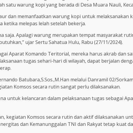
 salah satu warung kopi yang berada di Desa Muara Nauli, 
rbaur dan memanfaatkan warung kopi untuk melaksanakan 
etika melepas lelah setelah bekerja.
na saja. Apalagi warung merupakan tempat masyarakat ruti
utuhkan,” ujar Sertu Sahatua Hulu, Rabu (27/11/2024).
agai Aparat Komando Teritorial, mereka harus akrab dan 
aksanaan tugas sehari-hari di wilayah, dapat berjalan denga
serap.
ernando Batubara,S.Sos.,M.Han melalui Danramil 02/Sorka
atan Komsos secara rutin sangat perlu dilaksanakan.
na untuk kelancaran dalam pelaksanaan tugas sebagai Apa
an, kegiatan Komsos secara rutin dan aktif dilaksanakan
inergitas dan Kemanunggalan TNI dan Rakyat tetap kuat da