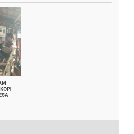
KAM
KOPI
ESA