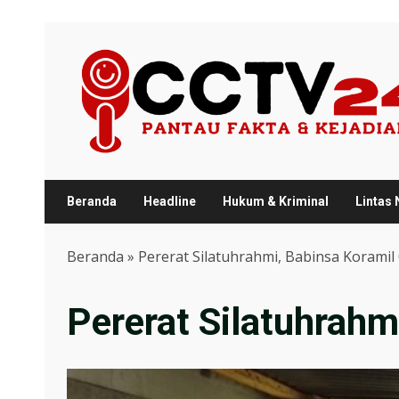
Skip
to
content
Beranda
Headline
Hukum & Kriminal
Lintas
Beranda
»
Pererat Silatuhrahmi, Babinsa Korami
Pererat Silatuhrah