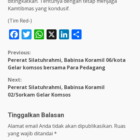
ditingkatkan. Tentunya dengan tetap menjaga
Kamtibmas yang kondusif.
(Tim Red-)
Facebook
Twitter
WhatsApp
X
LinkedIn
Share
Continue
Previous:
Pererat Silatuhrahmi, Babinsa Koramil 06/kota
Reading
Gelar komsos bersama Para Pedagang
Next:
Pererat Silatuhrahmi, Babinsa Koramil
02/Sorkam Gelar Komsos
Tinggalkan Balasan
Alamat email Anda tidak akan dipublikasikan.
Ruas
yang wajib ditandai
*