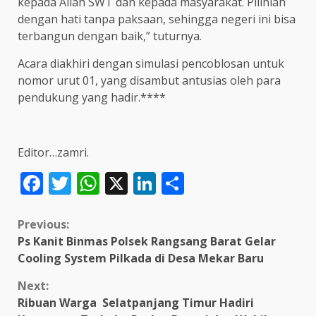
kepada Allah SWT dan kepada masyarakat. Pilihlah
dengan hati tanpa paksaan, sehingga negeri ini bisa
terbangun dengan baik,” tuturnya.
Acara diakhiri dengan simulasi pencoblosan untuk
nomor urut 01, yang disambut antusias oleh para
pendukung yang hadir.****
Editor…zamri.
Facebook
Twitter
WhatsApp
X
LinkedIn
Share
Continue
Previous:
Ps Kanit Binmas Polsek Rangsang Barat Gelar
Reading
Cooling System Pilkada di Desa Mekar Baru
Next:
Ribuan Warga Selatpanjang Timur Hadiri