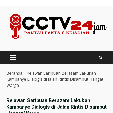
Skip
to
content
PRIMARY
MENU
Beranda
»
Relawan Saripuan Berazam Lakukan
Kampanye Dialogis di Jalan Rintis Disambut Hangat
Warga
Relawan Saripuan Berazam Lakukan
Kampanye Dialogis di Jalan Rintis Disambut