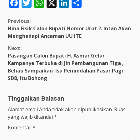
Facebook
Twitter
WhatsApp
X
LinkedIn
Share
Continue
Previous:
Hina Fisik Calon Bupati Nomor Urut 2. Intan Akan
Reading
Menghadapi Ancaman UU ITE
Next:
Pasangan Calon Bupati H. Asmar Gelar
Kampanye Terbuka di Jln Pembangunan Tiga ,
Beliau Sampaikan Isu Pemindahan Pasar Pagi
SD8, itu Bohong
Tinggalkan Balasan
Alamat email Anda tidak akan dipublikasikan.
Ruas
yang wajib ditandai
*
Komentar
*