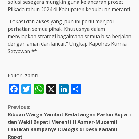
solusi sesegera mungkin guna kelancaran proses
Pilkada tahun 2024 di Kabupaten kepulauan meranti.
“Lokasi dan akses yang jauh ini perlu menjadi
perhatian semua pihak. Khususnya dalam
menyiapkan strategi bagaimana semua bisa berjalan
dengan aman dan lancar.” Ungkap Kapolres Kurnia
Setyawan **
Editor…zamri.
Facebook
Twitter
WhatsApp
X
LinkedIn
Share
Continue
Previous:
Ribuan Warga Yambut Kedatangan Paslon Bupati
Reading
dan Wakil Bupati Meranti H.Asmar-Muzamil
Lakukan Kampanye Dialogis di Desa Kadabu
Rapat