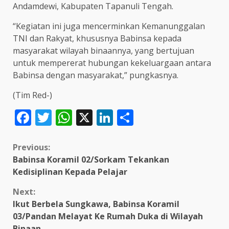
Andamdewi, Kabupaten Tapanuli Tengah.
“Kegiatan ini juga mencerminkan Kemanunggalan
TNI dan Rakyat, khususnya Babinsa kepada
masyarakat wilayah binaannya, yang bertujuan
untuk mempererat hubungan kekeluargaan antara
Babinsa dengan masyarakat,” pungkasnya.
(Tim Red-)
Facebook
Twitter
WhatsApp
X
LinkedIn
Share
Continue
Previous:
Babinsa Koramil 02/Sorkam Tekankan
Reading
Kedisiplinan Kepada Pelajar
Next:
Ikut Berbela Sungkawa, Babinsa Koramil
03/Pandan Melayat Ke Rumah Duka di Wilayah
Binaan