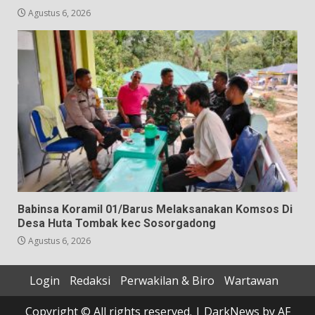
Agustus 6, 2026
Babinsa Koramil 01/Barus Melaksanakan Komsos Di
Desa Huta Tombak kec Sosorgadong
Agustus 6, 2026
Login
Redaksi
Perwakilan & Biro
Wartawan
Copyright © All rights reserved.
|
DarkNews
by AF