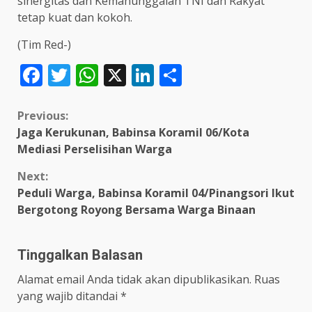
sinergitas dan Kemanunggalan TNI dan Rakyat
tetap kuat dan kokoh.
(Tim Red-)
Facebook
Twitter
WhatsApp
X
LinkedIn
Share
Continue
Previous:
Jaga Kerukunan, Babinsa Koramil 06/Kota
Reading
Mediasi Perselisihan Warga
Next:
Peduli Warga, Babinsa Koramil 04/Pinangsori Ikut
Bergotong Royong Bersama Warga Binaan
Tinggalkan Balasan
Alamat email Anda tidak akan dipublikasikan.
Ruas
yang wajib ditandai
*