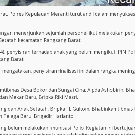
t, Polres Kepulauan Meranti turut andil dalam menyuksesk
gan menerjunkan sejumlah personel ikut melakukan penyis
Setatah kecamatan Rangsang Barat.
024), penyisiran terhadap anak yang belum mengikuti PIN 
ang Barat.
 mengatakan, penyisiran finalisasi ini dalam rangka mening
kamtibmas Desa Bokor dan Sungai Cina, Aipda Ashobirin, 
an Mekar Baru, Bripka Riki Masri.
ng dan Anak Setatah, Bripka FL Gultom, Bhabinkamtibmas D
Telaga Baru, Brigadir Harianto.
ng belum melakukan Imunisasi Polio. Kegiatan ini bertuj