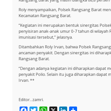
Rangsang Barat yang masih diangka 68,8 persen d
Roly menyampaikan, Polsek Rangsang Barat men
Kecamatan Rangsang Barat.
“Kegiatan ini merupakan bentuk sinergitas Pol
penyisiran anak-anak umur 0-7 tahun di wilayah
imunisasi tersebut,” jelasnya.
Ditambahkan Roly Irvan, bahwa Polsek Rangsang
ancaman penyakit. Dengan sinergitas ini diharap
Rangsang Barat.
“Dengan adanya kegiatan ini diharapkan dapat me
penyakit Polio. Selain itu juga diharapkan dapa
Irvan. **
Editor…zamri.
Facebook
Twitter
WhatsApp
X
LinkedIn
Share