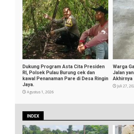
Dukung Program Asta Cita Presiden
Warga Ga
RI, Polsek Pulau Burung cek dan
Jalan ya
kawal Penanaman Pare di Desa Ringin
Akhirnya
Jaya.
Juli 27, 2
Agustus 1, 2026
INDEX