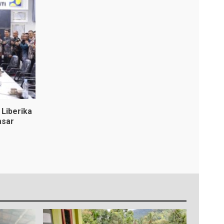
Liberika
asar