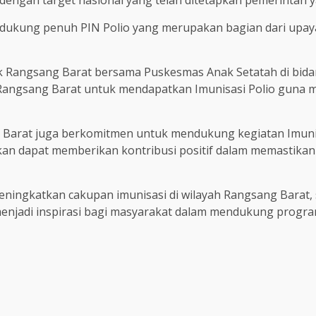
engan target nasional yang telah ditetapkan pemerintah yai
dukung penuh PIN Polio yang merupakan bagian dari upay
sek Rangsang Barat bersama Puskesmas Anak Setatah di bi
 Rangsang Barat untuk mendapatkan Imunisasi Polio guna 
 Barat juga berkomitmen untuk mendukung kegiatan Imunis
kan dapat memberikan kontribusi positif dalam memastikan
ningkatkan cakupan imunisasi di wilayah Rangsang Barat, s
t menjadi inspirasi bagi masyarakat dalam mendukung progr