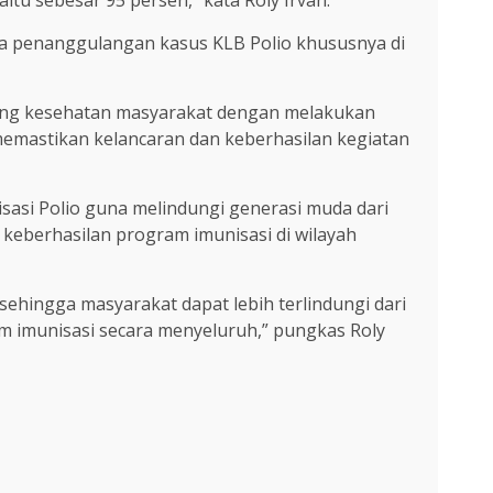
tu sebesar 95 persen,” kata Roly Irvan.
a penanggulangan kasus KLB Polio khususnya di
dang kesehatan masyarakat dengan melakukan
memastikan kelancaran dan keberhasilan kegiatan
asi Polio guna melindungi generasi muda dari
 keberhasilan program imunisasi di wilayah
ehingga masyarakat dapat lebih terlindungi dari
am imunisasi secara menyeluruh,” pungkas Roly