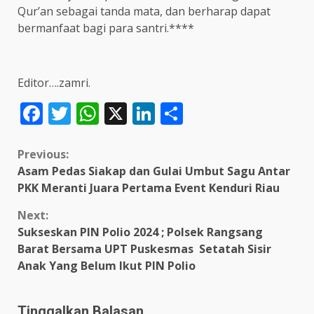
Qur’an sebagai tanda mata, dan berharap dapat
bermanfaat bagi para santri.****
Editor….zamri.
Facebook
Twitter
WhatsApp
X
LinkedIn
Share
Continue
Previous:
Asam Pedas Siakap dan Gulai Umbut Sagu Antar
Reading
PKK Meranti Juara Pertama Event Kenduri Riau
Next:
Sukseskan PIN Polio 2024 ; Polsek Rangsang
Barat Bersama UPT Puskesmas Setatah Sisir
Anak Yang Belum Ikut PIN Polio
Tinggalkan Balasan