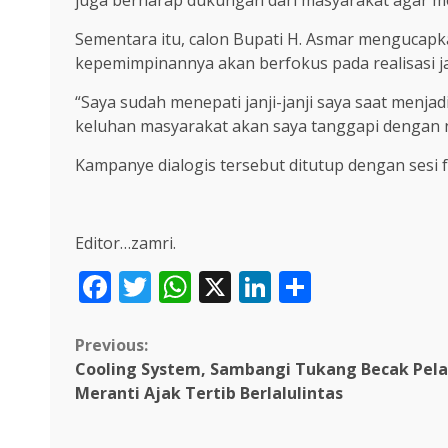
juga berharap dukungan dari masyarakat agar m
Sementara itu, calon Bupati H. Asmar mengucap
kepemimpinannya akan berfokus pada realisasi ja
“Saya sudah menepati janji-janji saya saat menjadi
keluhan masyarakat akan saya tanggapi dengan nya
Kampanye dialogis tersebut ditutup dengan sesi
Editor…zamri.
Facebook
Twitter
WhatsApp
X
LinkedIn
Share
Continue
Previous:
Cooling System, Sambangi Tukang Becak Pel
Reading
Meranti Ajak Tertib Berlalulintas