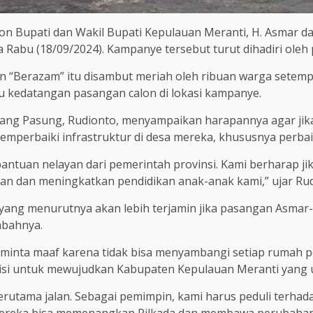
 Bupati dan Wakil Bupati Kepulauan Meranti, H. Asmar da
 Rabu (18/09/2024). Kampanye tersebut turut dihadiri ole
 “Berazam” itu disambut meriah oleh ribuan warga setemp
 kedatangan pasangan calon di lokasi kampanye.
ng Pasung, Rudionto, menyampaikan harapannya agar jika 
perbaiki infrastruktur di desa mereka, khususnya perbaik
antuan nelayan dari pemerintah provinsi. Kami berharap j
an dan meningkatkan pendidikan anak-anak kami,” ujar Rud
 yang menurutnya akan lebih terjamin jika pasangan Asmar-M
mbahnya.
meminta maaf karena tidak bisa menyambangi setiap rumah 
i untuk mewujudkan Kabupaten Kepulauan Meranti yang un
rutama jalan. Sebagai pemimpin, kami harus peduli terhada