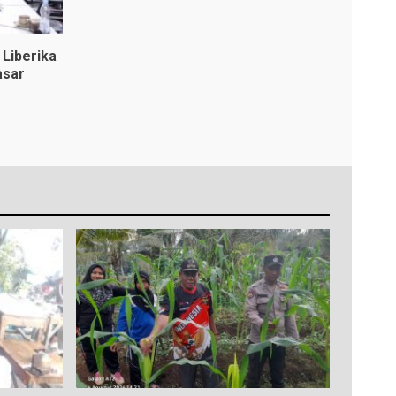
Liberika
asar