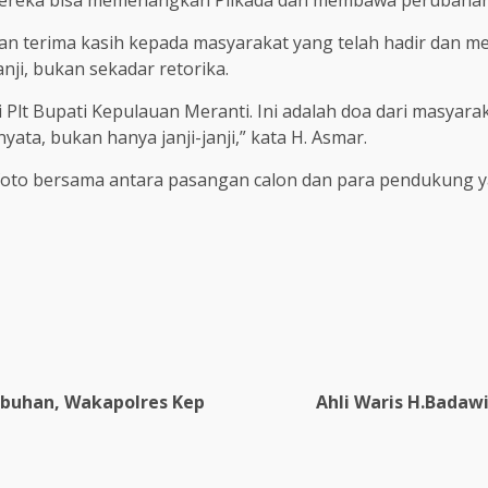
ereka bisa memenangkan Pilkada dan membawa perubahan p
kan terima kasih kepada masyarakat yang telah hadir dan
nji, bukan sekadar retorika.
 Plt Bupati Kepulauan Meranti. Ini adalah doa dari masyarakat
ta, bukan hanya janji-janji,” kata H. Asmar.
 foto bersama antara pasangan calon dan para pendukung y
abuhan, Wakapolres Kep
Ahli Waris H.Badaw