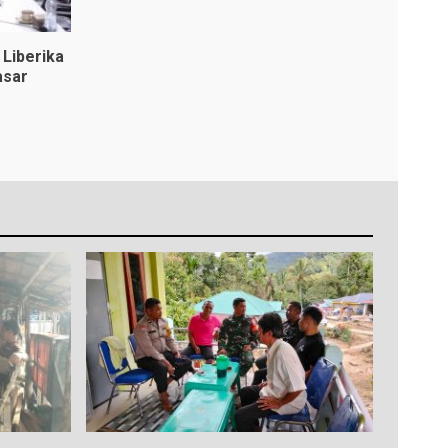
Liberika
asar