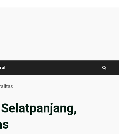
ral
alitas
Selatpanjang,
tas