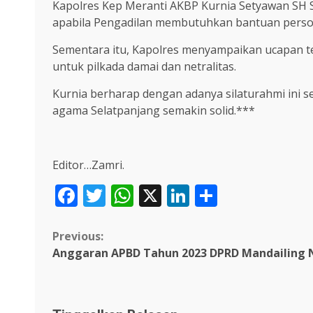
Kapolres Kep Meranti AKBP Kurnia Setyawan SH S
apabila Pengadilan membutuhkan bantuan person
Sementara itu, Kapolres menyampaikan ucapan t
untuk pilkada damai dan netralitas.
Kurnia berharap dengan adanya silaturahmi ini
agama Selatpanjang semakin solid.***
Editor…Zamri.
Facebook
Twitter
WhatsApp
X
LinkedIn
Share
Continue
Previous:
Anggaran APBD Tahun 2023 DPRD Mandailing 
Reading