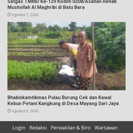
Satgas TMMD Ke-129 Kodim 0208/Asahan Rehab
Mushollah Al Maghribi di Batu Bara
Agustus 7, 2026
Bhabinkamtibmas Pulau Burung Cek dan Kawal
Kebun Petani Kangkung di Desa Mayang Sari Jaya
Agustus 6, 2026
Login
Redaksi
Perwakilan & Biro
Wartawan