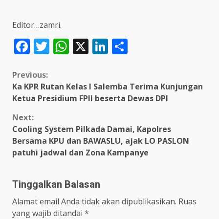
Editor…zamri.
Facebook
Twitter
WhatsApp
X
LinkedIn
Share
Continue
Previous:
Ka KPR Rutan Kelas I Salemba Terima Kunjungan
Reading
Ketua Presidium FPII beserta Dewas DPI
Next:
Cooling System Pilkada Damai, Kapolres
Bersama KPU dan BAWASLU, ajak LO PASLON
patuhi jadwal dan Zona Kampanye
Tinggalkan Balasan
Alamat email Anda tidak akan dipublikasikan.
Ruas
yang wajib ditandai
*