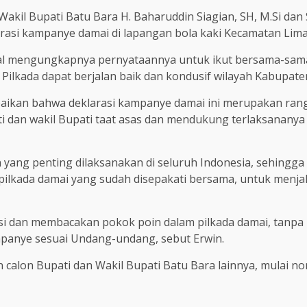
kil Bupati Batu Bara H. Baharuddin Siagian, SH, M.Si dan 
arasi kampanye damai di lapangan bola kaki Kecamatan Lima
zal mengungkapnya pernyataannya untuk ikut bersama-sam
 Pilkada dapat berjalan baik dan kondusif wilayah Kabupate
ikan bahwa deklarasi kampanye damai ini merupakan rangk
 dan wakil Bupati taat asas dan mendukung terlaksananya
yang penting dilaksanakan di seluruh Indonesia, sehingg
ilkada damai yang sudah disepakati bersama, untuk menja
i dan membacakan pokok poin dalam pilkada damai, tanpa ho
mpanye sesuai Undang-undang, sebut Erwin.
n calon Bupati dan Wakil Bupati Batu Bara lainnya, mulai n