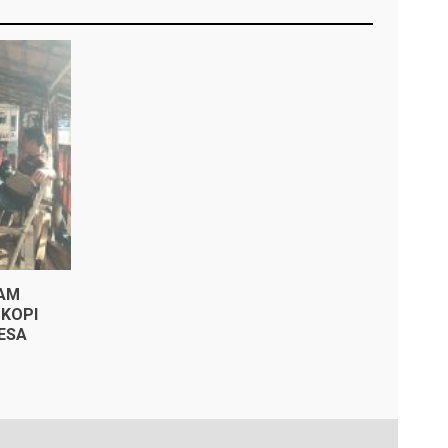
KAM
KOPI
ESA