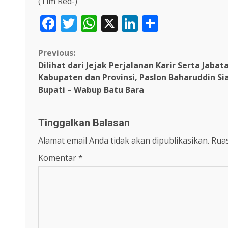
(Tim Red-)
Facebook
Twitter
WhatsApp
X
LinkedIn
Share
Continue
Previous:
Dilihat dari Jejak Perjalanan Karir Serta Jaba
Reading
Kabupaten dan Provinsi, Paslon Baharuddin Sia
Bupati – Wabup Batu Bara
Tinggalkan Balasan
Alamat email Anda tidak akan dipublikasikan.
Ruas
Komentar
*