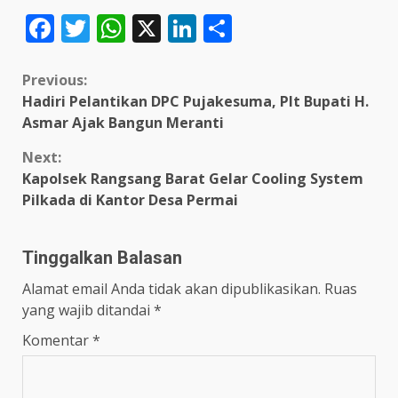
Facebook
Twitter
WhatsApp
X
LinkedIn
Share
Continue
Previous:
Hadiri Pelantikan DPC Pujakesuma, Plt Bupati H.
Reading
Asmar Ajak Bangun Meranti
Next:
Kapolsek Rangsang Barat Gelar Cooling System
Pilkada di Kantor Desa Permai
Tinggalkan Balasan
Alamat email Anda tidak akan dipublikasikan.
Ruas
yang wajib ditandai
*
Komentar
*