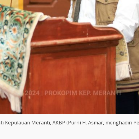
pati Kepulauan Meranti, AKBP (Purn) H. Asmar, menghadiri