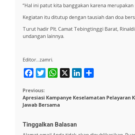
“Hal ini patut kita banggakan karena merupakan s
Kegiatan itu ditutup dengan tausiah dan doa bers
Turut hadir Plt. Camat Tebingtinggi Barat, Rinal
undangan lainnya.
Editor…zamri.
Facebook
Twitter
WhatsApp
X
LinkedIn
Share
Continue
Previous:
Apresiasi Kampanye Keselamatan Pelayaran K
Reading
Jawab Bersama
Tinggalkan Balasan