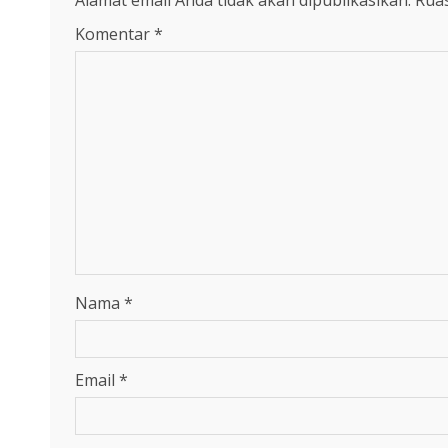
Alamat email Anda tidak akan dipublikasikan.
Ruas
Komentar
*
Nama
*
Email
*