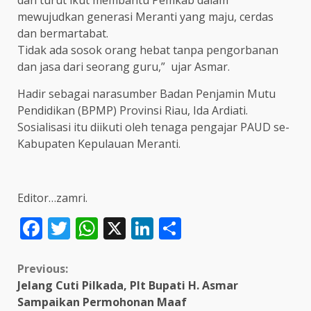
dan turut ikut membantu Pemkab dalam
mewujudkan generasi Meranti yang maju, cerdas
dan bermartabat.
Tidak ada sosok orang hebat tanpa pengorbanan
dan jasa dari seorang guru,” ujar Asmar.
Hadir sebagai narasumber Badan Penjamin Mutu
Pendidikan (BPMP) Provinsi Riau, Ida Ardiati.
Sosialisasi itu diikuti oleh tenaga pengajar PAUD se-
Kabupaten Kepulauan Meranti.
Editor…zamri.
Facebook
Twitter
WhatsApp
X
LinkedIn
Share
Continue
Previous:
Jelang Cuti Pilkada, Plt Bupati H. Asmar
Reading
Sampaikan Permohonan Maaf