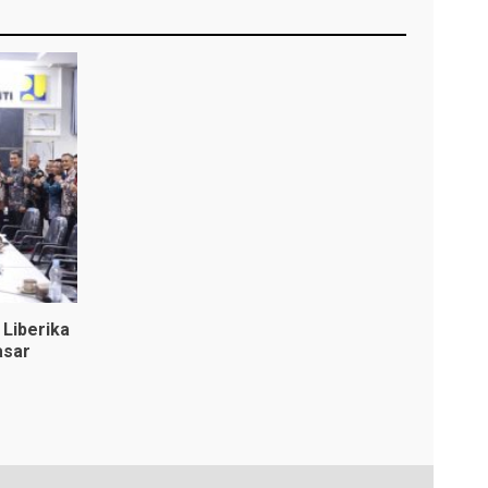
Liberika
asar