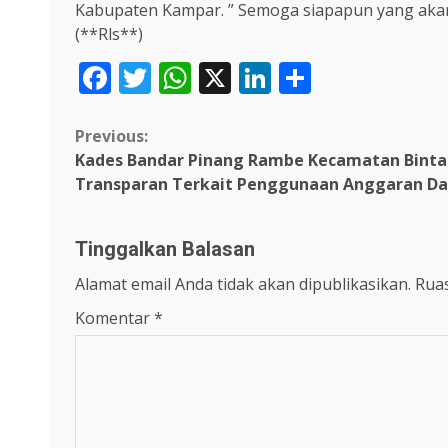
Kabupaten Kampar. ” Semoga siapapun yang akan
(**Rls**)
Facebook
Twitter
WhatsApp
X
LinkedIn
Share
Continue
Previous:
Kades Bandar Pinang Rambe Kecamatan Binta
Reading
Transparan Terkait Penggunaan Anggaran Da
Tinggalkan Balasan
Alamat email Anda tidak akan dipublikasikan.
Ruas
Komentar
*