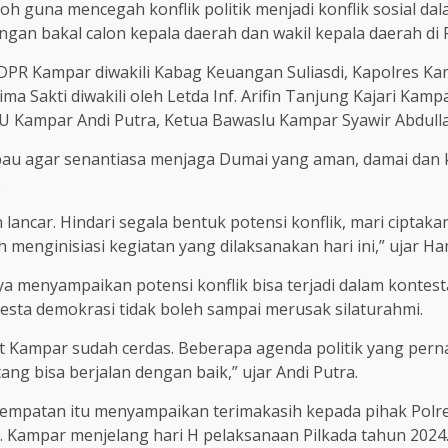
oh guna mencegah konflik politik menjadi konflik sosial d
sangan bakal calon kepala daerah dan wakil kepala daerah di
 DPR Kampar diwakili Kabag Keuangan Suliasdi, Kapolres 
a Sakti diwakili oleh Letda Inf. Arifin Tanjung Kajari Kampa
KPU Kampar Andi Putra, Ketua Bawaslu Kampar Syawir Abdulla
 agar senantiasa menjaga Dumai yang aman, damai dan ko
.
ancar. Hindari segala bentuk potensi konflik, mari ciptaka
enginisiasi kegiatan yang dilaksanakan hari ini,” ujar Ha
menyampaikan potensi konflik bisa terjadi dalam kontestas
ta demokrasi tidak boleh sampai merusak silaturahmi.
kat Kampar sudah cerdas. Beberapa agenda politik yang pern
g bisa berjalan dengan baik,” ujar Andi Putra.
empatan itu menyampaikan terimakasih kepada pihak Polre
. Kampar menjelang hari H pelaksanaan Pilkada tahun 2024