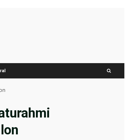
ral
lon
aturahmi
lon