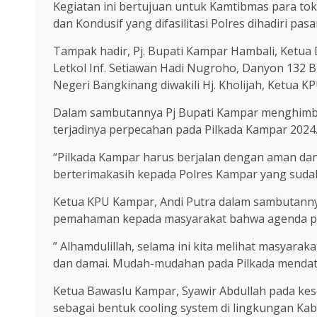
Kegiatan ini bertujuan untuk Kamtibmas para tok
dan Kondusif yang difasilitasi Polres dihadiri pa
Tampak hadir, Pj. Bupati Kampar Hambali, Ketua
Letkol Inf. Setiawan Hadi Nugroho, Danyon 132 Bim
Negeri Bangkinang diwakili Hj. Kholijah, Ketua 
Dalam sambutannya Pj Bupati Kampar menghimbau
terjadinya perpecahan pada Pilkada Kampar 2024
“Pilkada Kampar harus berjalan dengan aman dan l
berterimakasih kepada Polres Kampar yang sudah m
Ketua KPU Kampar, Andi Putra dalam sambutannya 
pemahaman kepada masyarakat bahwa agenda pes
” Alhamdulillah, selama ini kita melihat masyara
dan damai. Mudah-mudahan pada Pilkada mendatan
Ketua Bawaslu Kampar, Syawir Abdullah pada kes
sebagai bentuk cooling system di lingkungan Kab