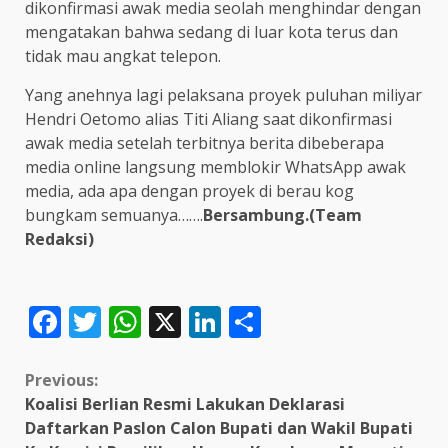
dikonfirmasi awak media seolah menghindar dengan
mengatakan bahwa sedang di luar kota terus dan
tidak mau angkat telepon.
Yang anehnya lagi pelaksana proyek puluhan miliyar
Hendri Oetomo alias Titi Aliang saat dikonfirmasi
awak media setelah terbitnya berita dibeberapa
media online langsung memblokir WhatsApp awak
media, ada apa dengan proyek di berau kog
bungkam semuanya…….
Bersambung.(Team
Redaksi)
Facebook
Twitter
WhatsApp
X
LinkedIn
Share
Continue
Previous:
Koalisi Berlian Resmi Lakukan Deklarasi
Reading
Daftarkan Paslon Calon Bupati dan Wakil Bupati