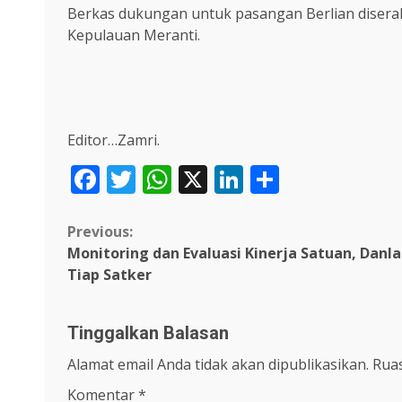
Berkas dukungan untuk pasangan Berlian diserahk
Kepulauan Meranti.
Editor…Zamri.
Facebook
Twitter
WhatsApp
X
LinkedIn
Share
Continue
Previous:
Monitoring dan Evaluasi Kinerja Satuan, Dan
Reading
Tiap Satker
Tinggalkan Balasan
Alamat email Anda tidak akan dipublikasikan.
Ruas
Komentar
*