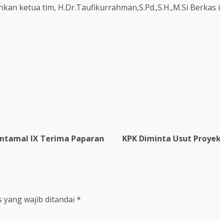
an ketua tim, H.Dr.Taufikurrahman,S.Pd.,S.H.,M.Si Berkas 
lantamal IX Terima Paparan
KPK Diminta Usut Proye
 yang wajib ditandai
*