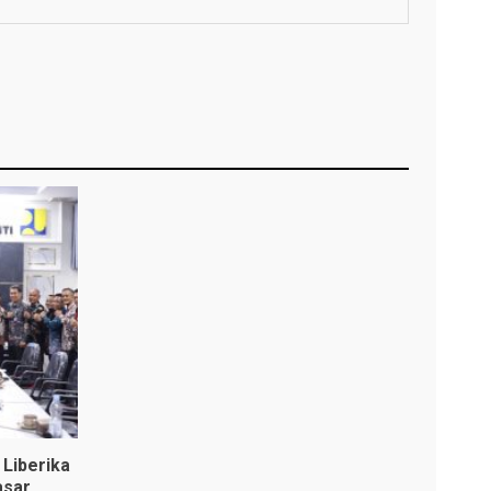
Liberika
asar