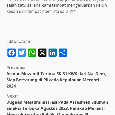
salah satu sarana kami tempat mengeluarkan keluh
kesah dan tempat meminta saran**
Editor…zamri.
Facebook
Twitter
WhatsApp
X
LinkedIn
Share
Continue
Previous:
Asmar-Muzamil Terima SK B1 KWK dari NasDem,
Reading
Siap Bertarung di Pilkada Kepulauan Meranti
2024
Next:
Dugaan Maladministrasi Pada Assesmen Siluman
Seleksi Terbuka Agustus 2023, Pemkab Meranti
Menjadi Sorotan Publik, Ombudsman RI