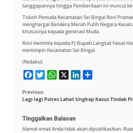
tanggapannya hingga Pemberitaan ini muncul k
Tokoh Pemuda Kecamatan Sei Bingai Rovi Pramana 
menghargai Bendera Merah Putih Negara Kesatua
khususnya kepada generasi Muda.
Rovi meminta kepada PJ Bupati Langkat Faisal H
memimpin Kecamatan Sei Bingai.
(Redaksi)
Facebook
Twitter
WhatsApp
X
LinkedIn
Share
Continue
Previous:
Lagi lagi Polres Lahat Ungkap Kasus Tindak P
Reading
Tinggalkan Balasan
Alamat email Anda tidak akan dipublikasikan.
Ruas