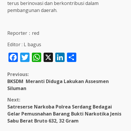
terus berinovasi dan berkontribusi dalam
pembangunan daerah.
Reporter：red
Editor : L bagus
Facebook
Twitter
WhatsApp
X
LinkedIn
Share
Continue
Previous:
BKSDM Meranti Diduga Lakukan Assesmen
Reading
Siluman
Next:
Satreserse Narkoba Polrea Serdang Bedagai
Gelar Pemusnahan Barang Bukti Narkotika Jenis
Sabu Berat Bruto 632, 32 Gram