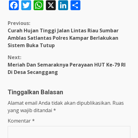
Facebook
Twitter
WhatsApp
X
LinkedIn
Share
Continue
Previous:
Curah Hujan Tinggi Jalan Lintas Riau Sumbar
Reading
Amblas Satlantas Polres Kampar Berlakukan
Sistem Buka Tutup
Next:
Meriah Dan Semaraknya Perayaan HUT Ke-79 RI
Di Desa Secanggang
Tinggalkan Balasan
Alamat email Anda tidak akan dipublikasikan.
Ruas
yang wajib ditandai
*
Komentar
*