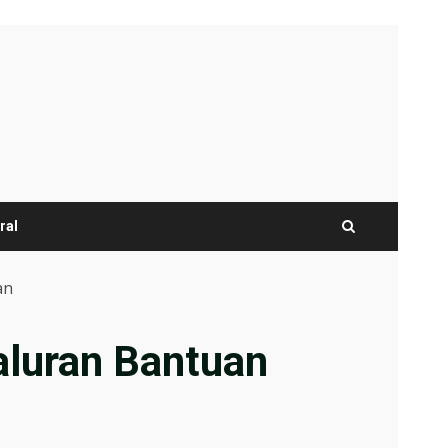
ral
an
aluran Bantuan