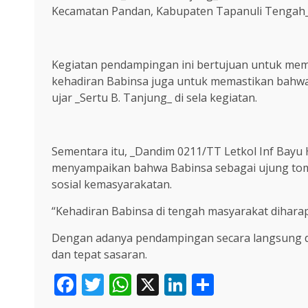
Kecamatan Pandan, Kabupaten Tapanuli Tengah_
Kegiatan pendampingan ini bertujuan untuk mem
kehadiran Babinsa juga untuk memastikan bahwa
ujar _Sertu B. Tanjung_ di sela kegiatan.
Sementara itu, _Dandim 0211/TT Letkol Inf Bayu H
menyampaikan bahwa Babinsa sebagai ujung tomba
sosial kemasyarakatan.
“Kehadiran Babinsa di tengah masyarakat dihar
Dengan adanya pendampingan secara langsung dari
dan tepat sasaran.
Facebook
Twitter
WhatsApp
X
LinkedIn
Share