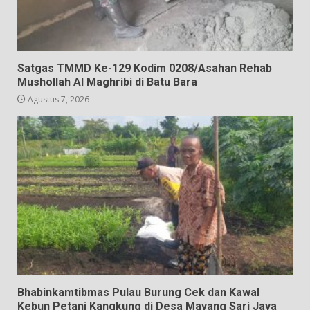
Satgas TMMD Ke-129 Kodim 0208/Asahan Rehab
Mushollah Al Maghribi di Batu Bara
Agustus 7, 2026
Bhabinkamtibmas Pulau Burung Cek dan Kawal
Kebun Petani Kangkung di Desa Mayang Sari Jaya