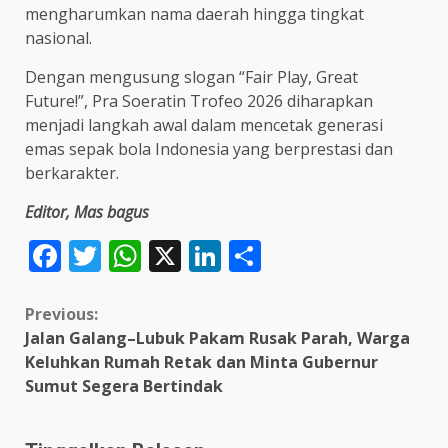
mengharumkan nama daerah hingga tingkat
nasional.
Dengan mengusung slogan “Fair Play, Great
Future!”, Pra Soeratin Trofeo 2026 diharapkan
menjadi langkah awal dalam mencetak generasi
emas sepak bola Indonesia yang berprestasi dan
berkarakter.
Editor, Mas bagus
Facebook
Twitter
WhatsApp
X
LinkedIn
Share
Continue
Previous:
Jalan Galang–Lubuk Pakam Rusak Parah, Warga
Reading
Keluhkan Rumah Retak dan Minta Gubernur
Sumut Segera Bertindak