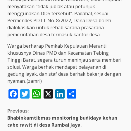
menyatakan “tidak jublak atau petunjuk
menggunakan DDS tersebut”. Padahal, sesuai
Permendes PDTT No. 8/2022, Dana Desa boleh
dialokasikan untuk rehab sarana prasarana
pemerintahan desa termasuk kantor desa.
Warga berharap Pemkab Kepulauan Meranti,
khususnya Dinas PMD dan Kecamatan Tebing
Tinggi Barat, segera turun meninjau serta memberi
solusi. Warga berhak mendapat pelayanan di
gedung layak, dan staf desa berhak bekerja dengan
nyaman..(zamri)
Facebook
Twitter
WhatsApp
X
LinkedIn
Share
Continue
Previous:
Bhabinkamtibmas monitoring budidaya kebun
Reading
cabe rawit di desa Rumbai Jaya.