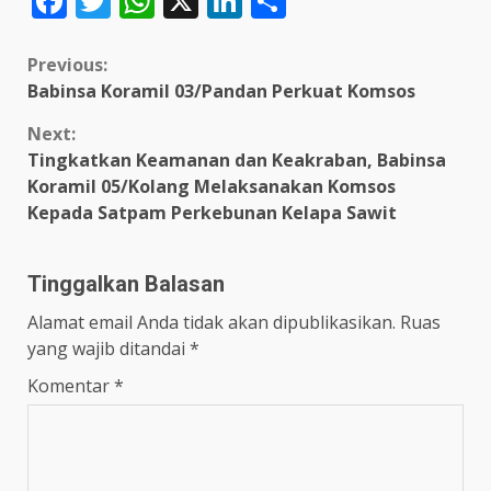
Facebook
Twitter
WhatsApp
X
LinkedIn
Share
Continue
Previous:
Babinsa Koramil 03/Pandan Perkuat Komsos
Reading
Next:
Tingkatkan Keamanan dan Keakraban, Babinsa
Koramil 05/Kolang Melaksanakan Komsos
Kepada Satpam Perkebunan Kelapa Sawit
Tinggalkan Balasan
Alamat email Anda tidak akan dipublikasikan.
Ruas
yang wajib ditandai
*
Komentar
*