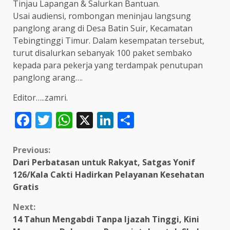
Tinjau Lapangan & Salurkan Bantuan.
Usai audiensi, rombongan meninjau langsung
panglong arang di Desa Batin Suir, Kecamatan
Tebingtinggi Timur. Dalam kesempatan tersebut,
turut disalurkan sebanyak 100 paket sembako
kepada para pekerja yang terdampak penutupan
panglong arang….
Editor…..zamri.
Facebook
Twitter
WhatsApp
X
LinkedIn
Share
Continue
Previous:
Dari Perbatasan untuk Rakyat, Satgas Yonif
Reading
126/Kala Cakti Hadirkan Pelayanan Kesehatan
Gratis
Next:
14 Tahun Mengabdi Tanpa Ijazah Tinggi, Kini