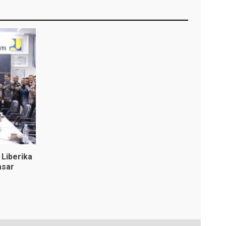
Liberika
asar