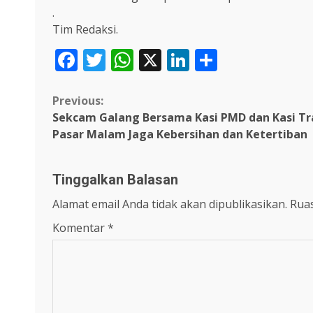
.
Tim Redaksi.
Facebook
Twitter
WhatsApp
X
LinkedIn
Share
Continue
Previous:
Sekcam Galang Bersama Kasi PMD dan Kasi T
Reading
Pasar Malam Jaga Kebersihan dan Ketertiban
Tinggalkan Balasan
Alamat email Anda tidak akan dipublikasikan.
Ruas
Komentar
*