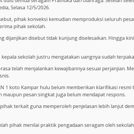
 dulu semua seragam Pramuka dan olahraga. Setelah selesai
dia, Selasa 12/5/2026.
ebut, pihak konveksi kemudian memproduksi seluruh pesan
erima pihak sekolah.
g dijanjikan disebut tidak kunjung diselesaikan. Hingga k
a, kepala sekolah justru mengatakan uangnya sudah terpaka
sa telah menjalankan kewajibannya sesuai perjanjian. Me
snis.
MAN 1 koto Kampar hulu belum memberikan klarifikasi resmi 
n maupun pesan singkat juga belum mendapat respons.
ihak terkait guna memperoleh penjelasan lebih lanjut de
mlah pihak menilai praktik pengadaan seragam oleh sekolah