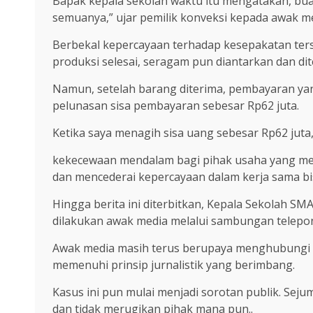
Bapak kepala sekolah waktu itu mengatakan, buat
semuanya,” ujar pemilik konveksi kepada awak me
Berbekal kepercayaan terhadap kesepakatan ters
produksi selesai, seragam pun diantarkan dan dit
Namun, setelah barang diterima, pembayaran yan
pelunasan sisa pembayaran sebesar Rp62 juta.
Ketika saya menagih sisa uang sebesar Rp62 jut
kekecewaan mendalam bagi pihak usaha yang mera
dan mencederai kepercayaan dalam kerja sama bi
Hingga berita ini diterbitkan, Kepala Sekolah S
dilakukan awak media melalui sambungan telepo
Awak media masih terus berupaya menghubungi p
memenuhi prinsip jurnalistik yang berimbang.
Kasus ini pun mulai menjadi sorotan publik. Seju
dan tidak merugikan pihak mana pun..