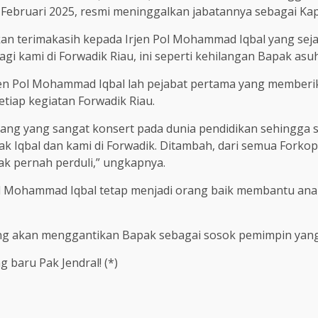
3 Februari 2025, resmi meninggalkan jabatannya sebagai Kap
n terimakasih kepada Irjen Pol Mohammad Iqbal yang seja
gi kami di Forwadik Riau, ini seperti kehilangan Bapak asu
rjen Pol Mohammad Iqbal lah pejabat pertama yang memberi
tiap kegiatan Forwadik Riau.
ang yang sangat konsert pada dunia pendidikan sehingga 
 Pak Iqbal dan kami di Forwadik. Ditambah, dari semua Fork
ak pernah perduli,” ungkapnya.
Pol Mohammad Iqbal tetap menjadi orang baik membantu ana
ng akan menggantikan Bapak sebagai sosok pemimpin yang p
 baru Pak Jendral! (*)