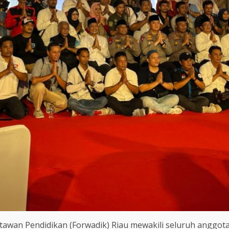
awan Pendidikan (Forwadik) Riau mewakili seluruh anggo