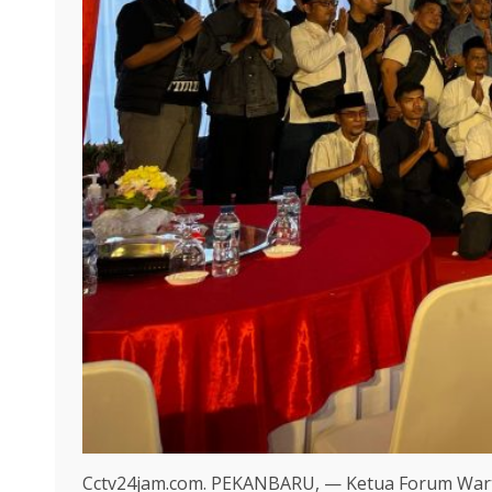
Cctv24jam.com. PEKANBARU, — Ketua Forum Wart