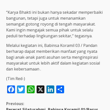
“Karya Bhakti ini bukan hanya sekadar memperbaiki
bangunan, tetapi juga untuk menanamkan
semangat gotong royong di tengah masyarakat.
Kami ingin mengajak semua pihak untuk selalu
peduli terhadap lingkungan sekitar,” tegasnya.
Melalui kegiatan ini, Babinsa Koramil 03 / Pandan
berharap dapat memberikan manfaat yang nyata
bagi anak-anak panti asuhan serta menginspirasi
masyarakat untuk lebih aktif dalam kegiatan sosial
dan kebersamaan .
(Tim Red-)
Facebook
Twitter
WhatsApp
X
LinkedIn
Share
Continue
Previous:
Pererat Silaturahmi, Babinsa Koramil 01/Barus