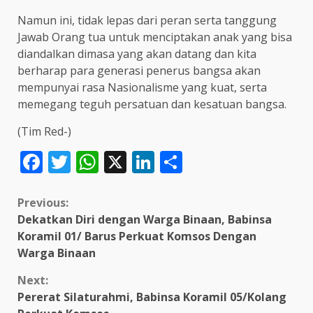
Namun ini, tidak lepas dari peran serta tanggung
Jawab Orang tua untuk menciptakan anak yang bisa
diandalkan dimasa yang akan datang dan kita
berharap para generasi penerus bangsa akan
mempunyai rasa Nasionalisme yang kuat, serta
memegang teguh persatuan dan kesatuan bangsa.
(Tim Red-)
Facebook
Twitter
WhatsApp
X
LinkedIn
Share
Continue
Previous:
Dekatkan Diri dengan Warga Binaan, Babinsa
Reading
Koramil 01/ Barus Perkuat Komsos Dengan
Warga Binaan
Next:
Pererat Silaturahmi, Babinsa Koramil 05/Kolang