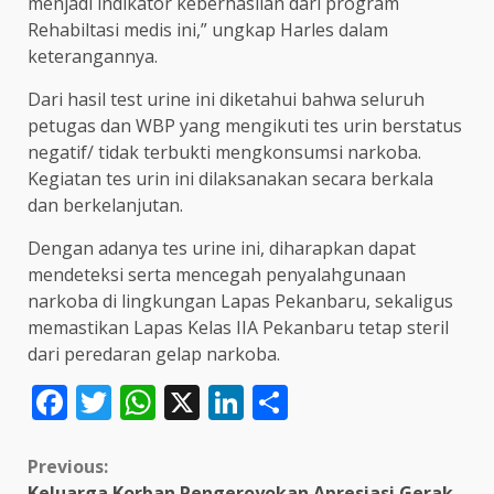
menjadi indikator keberhasilan dari program
Rehabiltasi medis ini,” ungkap Harles dalam
keterangannya.
Dari hasil test urine ini diketahui bahwa seluruh
petugas dan WBP yang mengikuti tes urin berstatus
negatif/ tidak terbukti mengkonsumsi narkoba.
Kegiatan tes urin ini dilaksanakan secara berkala
dan berkelanjutan.
Dengan adanya tes urine ini, diharapkan dapat
mendeteksi serta mencegah penyalahgunaan
narkoba di lingkungan Lapas Pekanbaru, sekaligus
memastikan Lapas Kelas IIA Pekanbaru tetap steril
dari peredaran gelap narkoba.
Facebook
Twitter
WhatsApp
X
LinkedIn
Share
Continue
Previous:
Keluarga Korban Pengeroyokan Apresiasi Gerak