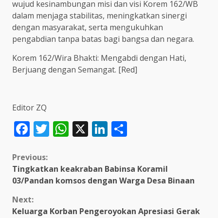
wujud kesinambungan misi dan visi Korem 162/WB
dalam menjaga stabilitas, meningkatkan sinergi
dengan masyarakat, serta mengukuhkan
pengabdian tanpa batas bagi bangsa dan negara.
Korem 162/Wira Bhakti: Mengabdi dengan Hati,
Berjuang dengan Semangat. [Red]
Editor ZQ
Facebook
Twitter
WhatsApp
X
LinkedIn
Share
Continue
Previous:
Tingkatkan keakraban Babinsa Koramil
Reading
03/Pandan komsos dengan Warga Desa Binaan
Next:
Keluarga Korban Pengeroyokan Apresiasi Gerak