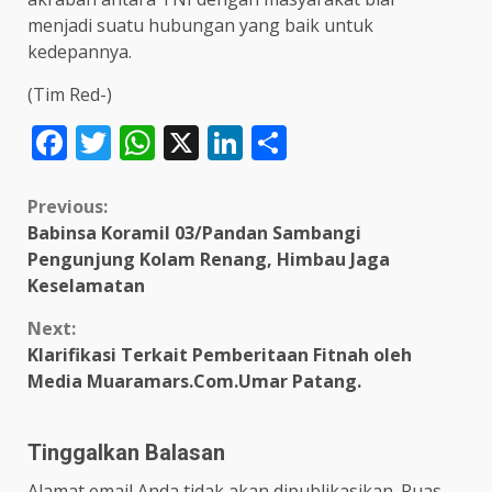
menjadi suatu hubungan yang baik untuk
kedepannya.
(Tim Red-)
Facebook
Twitter
WhatsApp
X
LinkedIn
Share
Continue
Previous:
Babinsa Koramil 03/Pandan Sambangi
Reading
Pengunjung Kolam Renang, Himbau Jaga
Keselamatan
Next:
Klarifikasi Terkait Pemberitaan Fitnah oleh
Media Muaramars.Com.Umar Patang.
Tinggalkan Balasan
Alamat email Anda tidak akan dipublikasikan.
Ruas