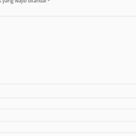
 yang wajib ditandai
*