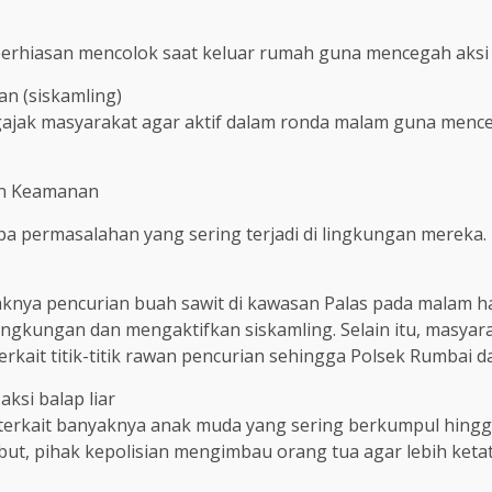
rhiasan mencolok saat keluar rumah guna mencegah aksi p
n (siskamling)
ak masyarakat agar aktif dalam ronda malam guna mencega
an Keamanan
a permasalahan yang sering terjadi di lingkungan mereka.
a pencurian buah sawit di kawasan Palas pada malam hari
ngkungan dan mengaktifkan siskamling. Selain itu, masyar
it titik-titik rawan pencurian sehingga Polsek Rumbai dapa
ksi balap liar
erkait banyaknya anak muda yang sering berkumpul hingga l
ebut, pihak kepolisian mengimbau orang tua agar lebih ke