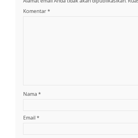
Alamat email Anda tidak akan dipublikasikan.
Ruas
Komentar
*
Nama
*
Email
*