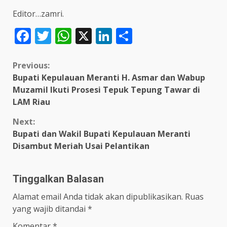
Editor…zamri.
Facebook
Twitter
WhatsApp
X
LinkedIn
Share
Continue
Previous:
Bupati Kepulauan Meranti H. Asmar dan Wabup
Reading
Muzamil Ikuti Prosesi Tepuk Tepung Tawar di
LAM Riau
Next:
Bupati dan Wakil Bupati Kepulauan Meranti
Disambut Meriah Usai Pelantikan
Tinggalkan Balasan
Alamat email Anda tidak akan dipublikasikan.
Ruas
yang wajib ditandai
*
Komentar
*