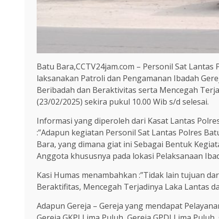
Batu Bara,CCTV24jam.com – Personil Sat Lantas 
laksanakan Patroli dan Pengamanan Ibadah Ger
Beribadah dan Beraktivitas serta Mencegah Terj
(23/02/2025) sekira pukul 10.00 Wib s/d selesai.
Informasi yang diperoleh dari Kasat Lantas Pol
:”Adapun kegiatan Personil Sat Lantas Polres Ba
Bara, yang dimana giat ini Sebagai Bentuk Keg
Anggota khususnya pada lokasi Pelaksanaan Ibad
Kasi Humas menambahkan :”Tidak lain tujuan da
Beraktifitas, Mencegah Terjadinya Laka Lantas 
Adapun Gereja – Gereja yang mendapat Pelayanan P
Gereja GKPI Lima Puluh, Gereja GPDI Lima Puluh