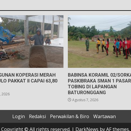
UNAN KOPERASI MERAH
BABINSA KORAMIL 02/SORK
LO PAKKAT II CAPAI 63,80
PASKIBRAKA SMAN 1 PASAR
TOBING DI LAPANGAN
BATURONGGANG
, 2026
Agustus 7, 2026
Login
Redaksi
Perwakilan & Biro
Wartawan
Copyright © All rights reserved.
|
DarkNews
by AF themes.