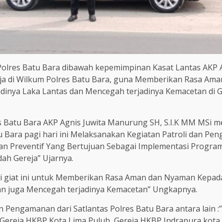
Polres Batu Bara dibawah kepemimpinan Kasat Lantas AKP 
eja di Wilkum Polres Batu Bara, guna Memberikan Rasa A
adinya Laka Lantas dan Mencegah terjadinya Kemacetan di G
res Batu Bara AKP Agnis Juwita Manurung SH, S.I.K MM MSi 
tu Bara pagi hari ini Melaksanakan Kegiatan Patroli dan Pe
iatan Preventif Yang Bertujuan Sebagai Implementasi Prog
ah Gereja” Ujarnya.
ri giat ini untuk Memberikan Rasa Aman dan Nyaman Kepa
dan juga Mencegah terjadinya Kemacetan” Ungkapnya.
engamanan dari Satlantas Polres Batu Bara antara lain :”G
, Gereja HKBP Kota Lima Puluh, Gereja HKBP Indrapura kot