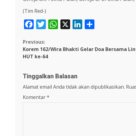
(Tim Red-)
Facebook
Twitter
WhatsApp
X
LinkedIn
Share
Continue
Previous:
Korem 162/Wira Bhakti Gelar Doa Bersama L
Reading
HUT ke-64
Tinggalkan Balasan
Alamat email Anda tidak akan dipublikasikan.
Ruas
Komentar
*