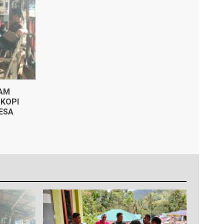
KAM
KOPI
ESA