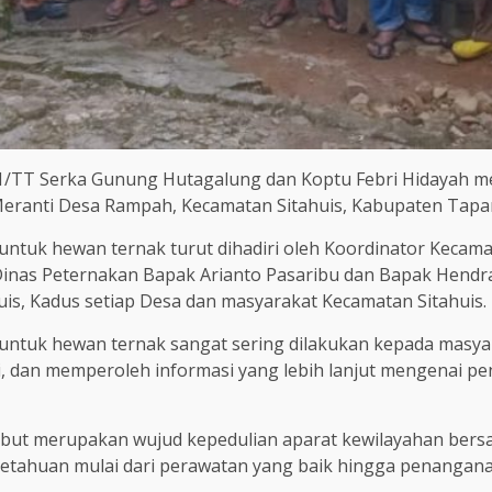
1/TT Serka Gunung Hutagalung dan Koptu Febri Hidayah m
 Meranti Desa Rampah, Kecamatan Sitahuis, Kabupaten Tapan
ntuk hewan ternak turut dihadiri oleh Koordinator Kecamat
Dinas Peternakan Bapak Arianto Pasaribu dan Bapak Hendra 
is, Kadus setiap Desa dan masyarakat Kecamatan Sitahuis.
 untuk hewan ternak sangat sering dilakukan kepada mas
si, dan memperoleh informasi yang lebih lanjut mengena
ebut merupakan wujud kepedulian aparat kewilayahan ber
tahuan mulai dari perawatan yang baik hingga penanganan