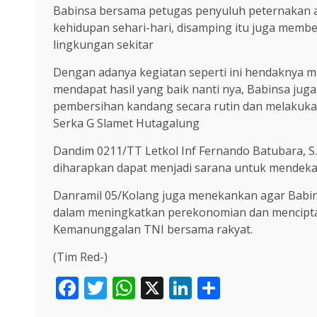
Babinsa bersama petugas penyuluh peternakan a
kehidupan sehari-hari, disamping itu juga memb
lingkungan sekitar
Dengan adanya kegiatan seperti ini hendaknya m
mendapat hasil yang baik nanti nya, Babinsa j
pembersihan kandang secara rutin dan melakukan 
Serka G Slamet Hutagalung
Dandim 0211/TT Letkol Inf Fernando Batubara, S.
diharapkan dapat menjadi sarana untuk mendekatk
Danramil 05/Kolang juga menekankan agar Babin
dalam meningkatkan perekonomian dan mencipta
Kemanunggalan TNI bersama rakyat.
(Tim Red-)
Facebook
Twitter
WhatsApp
X
LinkedIn
Share