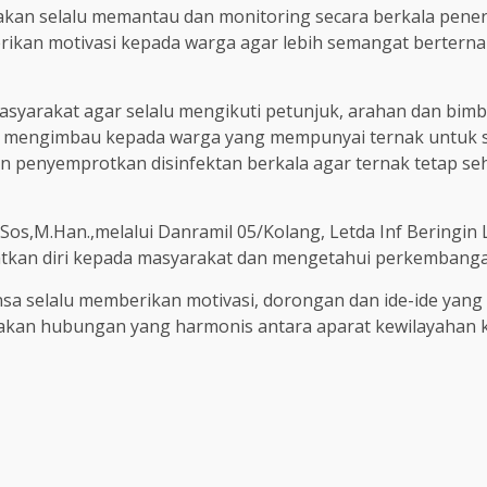
kan selalu memantau dan monitoring secara berkala penera
erikan motivasi kepada warga agar lebih semangat berter
asyarakat agar selalu mengikuti petunjuk, arahan dan bim
uga mengimbau kepada warga yang mempunyai ternak untuk
penyemprotkan disinfektan berkala agar ternak tetap sehat
Sos,M.Han.,melalui Danramil 05/Kolang, Letda Inf Beringin
an diri kepada masyarakat dan mengetahui perkembangan si
sa selalu memberikan motivasi, dorongan dan ide-ide yang
kan hubungan yang harmonis antara aparat kewilayahan