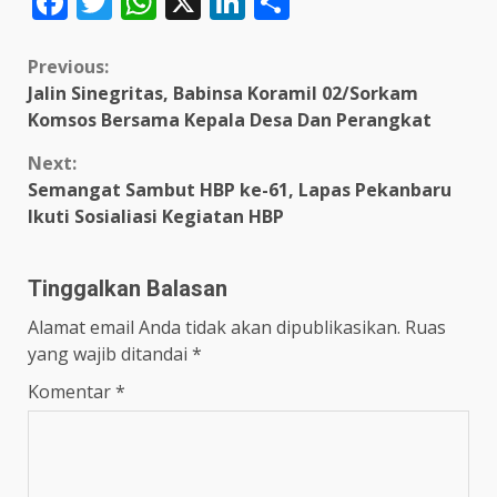
Facebook
Twitter
WhatsApp
X
LinkedIn
Share
Continue
Previous:
Jalin Sinegritas, Babinsa Koramil 02/Sorkam
Reading
Komsos Bersama Kepala Desa Dan Perangkat
Next:
Semangat Sambut HBP ke-61, Lapas Pekanbaru
Ikuti Sosialiasi Kegiatan HBP
Tinggalkan Balasan
Alamat email Anda tidak akan dipublikasikan.
Ruas
yang wajib ditandai
*
Komentar
*