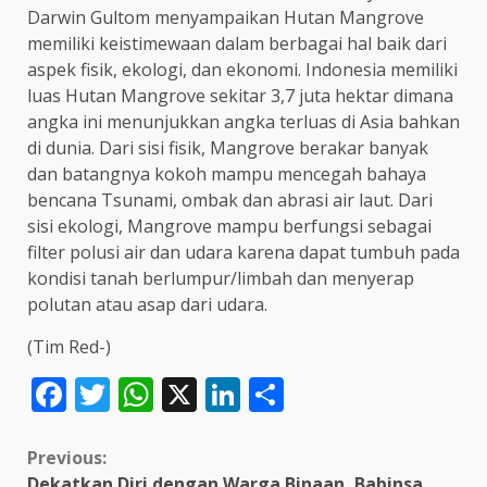
Darwin Gultom menyampaikan Hutan Mangrove
memiliki keistimewaan dalam berbagai hal baik dari
aspek fisik, ekologi, dan ekonomi. Indonesia memiliki
luas Hutan Mangrove sekitar 3,7 juta hektar dimana
angka ini menunjukkan angka terluas di Asia bahkan
di dunia. Dari sisi fisik, Mangrove berakar banyak
dan batangnya kokoh mampu mencegah bahaya
bencana Tsunami, ombak dan abrasi air laut. Dari
sisi ekologi, Mangrove mampu berfungsi sebagai
filter polusi air dan udara karena dapat tumbuh pada
kondisi tanah berlumpur/limbah dan menyerap
polutan atau asap dari udara.
(Tim Red-)
Facebook
Twitter
WhatsApp
X
LinkedIn
Share
Continue
Previous:
Dekatkan Diri dengan Warga Binaan, Babinsa