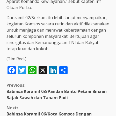
Aparat Komando Kewilayahan,” sebut Kapten Inf
Oloan Purba.
Danramil 02/Sorkam itu lebih lanjut menyampaikan,
kegiatan Komsos secara rutin dan aktif dilaksanakan
untuk menjaga dan merawat kebersamaan dengan
seluruh komponen masyarakat. Bertujuan agar
sinergitas dan Kemanunggalan TNI dan Rakyat
tetap kuat dan kokoh.
(Tim Red-)
Facebook
Twitter
WhatsApp
X
LinkedIn
Share
Continue
Previous:
Babinsa Koramil 03/Pandan Bantu Petani Binaan
Reading
Bajak Sawah dan Tanam Padi
Next:
Babinsa Koramil 06/Kota Komsos Dengan