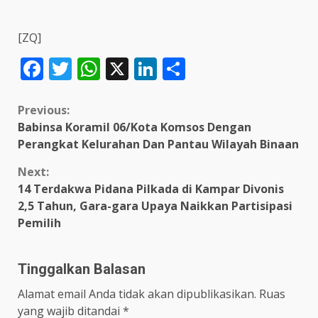
[ZQ]
Facebook
Twitter
WhatsApp
X
LinkedIn
Share
Continue
Previous:
Babinsa Koramil 06/Kota Komsos Dengan
Reading
Perangkat Kelurahan Dan Pantau Wilayah Binaan
Next:
14 Terdakwa Pidana Pilkada di Kampar Divonis
2,5 Tahun, Gara-gara Upaya Naikkan Partisipasi
Pemilih
Tinggalkan Balasan
Alamat email Anda tidak akan dipublikasikan.
Ruas
yang wajib ditandai
*