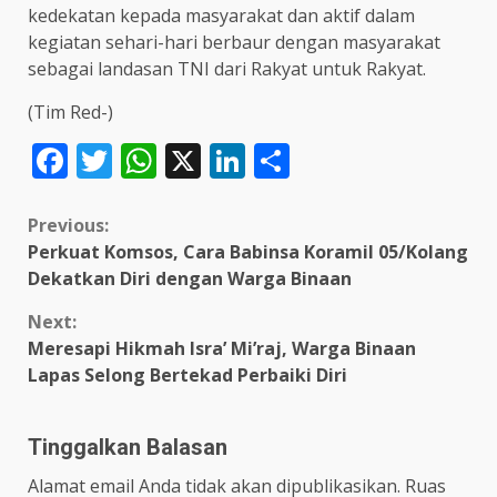
kedekatan kepada masyarakat dan aktif dalam
kegiatan sehari-hari berbaur dengan masyarakat
sebagai landasan TNI dari Rakyat untuk Rakyat.
(Tim Red-)
Facebook
Twitter
WhatsApp
X
LinkedIn
Share
Continue
Previous:
Perkuat Komsos, Cara Babinsa Koramil 05/Kolang
Reading
Dekatkan Diri dengan Warga Binaan
Next:
Meresapi Hikmah Isra’ Mi’raj, Warga Binaan
Lapas Selong Bertekad Perbaiki Diri
Tinggalkan Balasan
Alamat email Anda tidak akan dipublikasikan.
Ruas