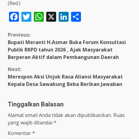
(Red.)
Facebook
Twitter
WhatsApp
X
LinkedIn
Share
Continue
Previous:
Bupati Meranti H.Asmar Buka Forum Konsultasi
Reading
Publik RKPD tahun 2026 , Ajak Masyarakat
Berperan Aktif dalam Pembangunan Daerah
Next:
Merespon Aksi Unjuk Rasa Aliansi Masyarakat
Kepala Desa Sawakung Beba Berikan Jawaban
Tinggalkan Balasan
Alamat email Anda tidak akan dipublikasikan.
Ruas
yang wajib ditandai
*
Komentar
*