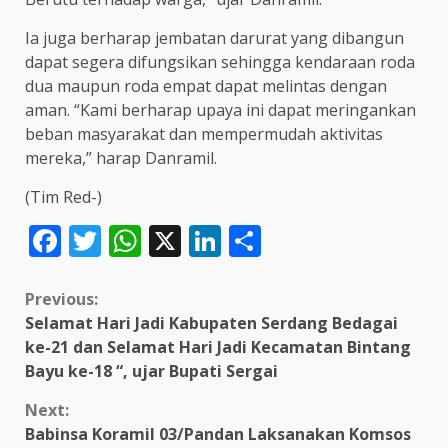
Ia juga berharap jembatan darurat yang dibangun
dapat segera difungsikan sehingga kendaraan roda
dua maupun roda empat dapat melintas dengan
aman. “Kami berharap upaya ini dapat meringankan
beban masyarakat dan mempermudah aktivitas
mereka,” harap Danramil.
(Tim Red-)
Facebook
Twitter
WhatsApp
X
LinkedIn
Share
Continue
Previous:
Selamat Hari Jadi Kabupaten Serdang Bedagai
Reading
ke-21 dan Selamat Hari Jadi Kecamatan Bintang
Bayu ke-18 “, ujar Bupati Sergai
Next:
Babinsa Koramil 03/Pandan Laksanakan Komsos