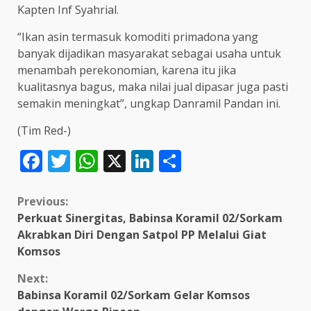
Kapten Inf Syahrial.
“Ikan asin termasuk komoditi primadona yang
banyak dijadikan masyarakat sebagai usaha untuk
menambah perekonomian, karena itu jika
kualitasnya bagus, maka nilai jual dipasar juga pasti
semakin meningkat”, ungkap Danramil Pandan ini.
(Tim Red-)
Facebook
Twitter
WhatsApp
X
LinkedIn
Share
Continue
Previous:
Perkuat Sinergitas, Babinsa Koramil 02/Sorkam
Reading
Akrabkan Diri Dengan Satpol PP Melalui Giat
Komsos
Next:
Babinsa Koramil 02/Sorkam Gelar Komsos